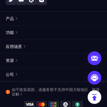
产品
住宅代理
热门
功能
无限住宅代理
免费代理列表
应用场景
静态住宅代理
代理检测工具
静态数据中心代理
品牌保护
ISP代理
资源
长效 ISP 代理
市场网页测试
CroxyProxy
文档
市场研究
网页抓取 API
免费试用
公司
ProxySite
用户指南
广告验证
SERP API
推广返利
常见问题解答
由于政策原因，该服务暂不支持中国大陆地区，敬请
爬行和索引
视频下载 API
企业服务
谅解！
位置
查看全部使用场景
反洗钱合规计划
博客