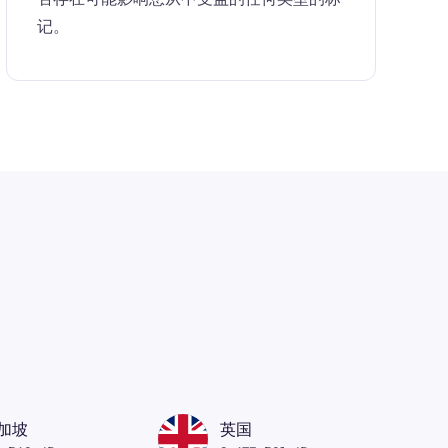
记。
加坡
英国