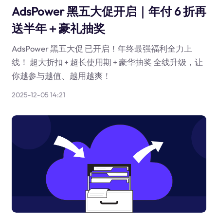
AdsPower 黑五大促开启｜年付 6 折再
送半年＋豪礼抽奖
AdsPower 黑五大促 已开启！年终最强福利全力上
线！ 超大折扣 + 超长使用期 + 豪华抽奖 全线升级，让
你越参与越值、越用越爽！
2025-12-05 14:21