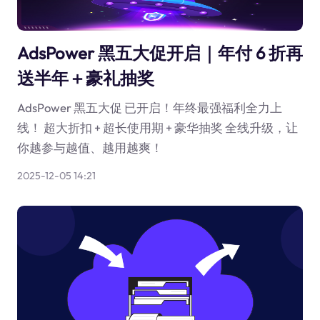
AdsPower 黑五大促开启｜年付 6 折再
送半年＋豪礼抽奖
AdsPower 黑五大促 已开启！年终最强福利全力上
线！ 超大折扣 + 超长使用期 + 豪华抽奖 全线升级，让
你越参与越值、越用越爽！
2025-12-05 14:21