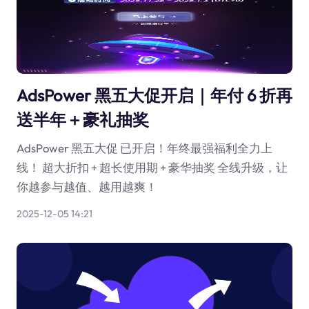
AdsPower 黑五大促开启｜年付 6 折再
送半年＋豪礼抽奖
AdsPower 黑五大促 已开启！年终最强福利全力上
线！ 超大折扣 + 超长使用期 + 豪华抽奖 全线升级，让
你越参与越值、越用越爽！
2025-12-05 14:21