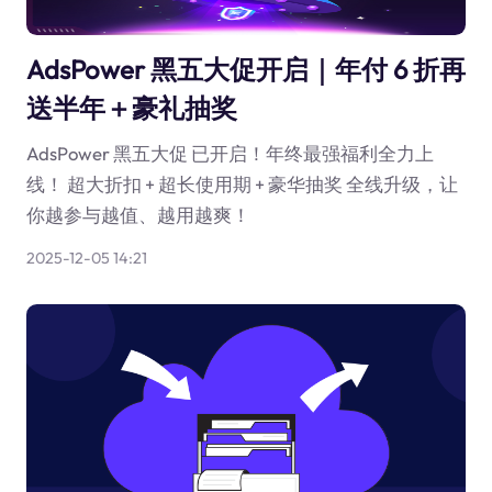
AdsPower 黑五大促开启｜年付 6 折再
送半年＋豪礼抽奖
AdsPower 黑五大促 已开启！年终最强福利全力上
线！ 超大折扣 + 超长使用期 + 豪华抽奖 全线升级，让
你越参与越值、越用越爽！
2025-12-05 14:21