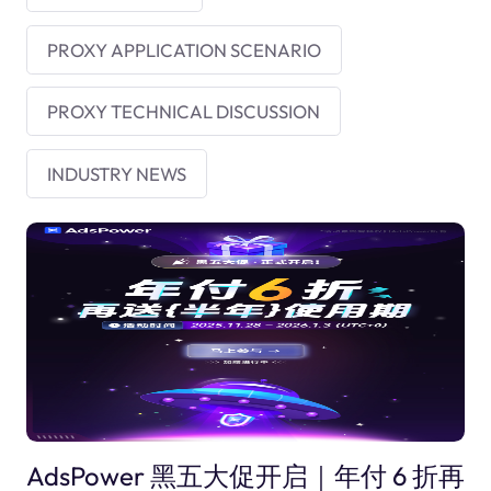
PROXY APPLICATION SCENARIO
PROXY TECHNICAL DISCUSSION
INDUSTRY NEWS
AdsPower 黑五大促开启｜年付 6 折再