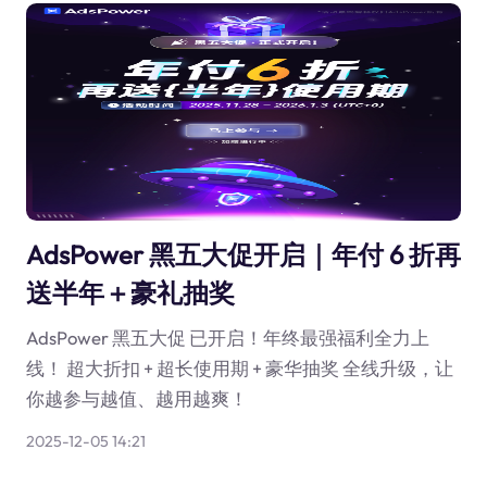
AdsPower 黑五大促开启｜年付 6 折再
送半年＋豪礼抽奖
AdsPower 黑五大促 已开启！年终最强福利全力上
线！ 超大折扣 + 超长使用期 + 豪华抽奖 全线升级，让
你越参与越值、越用越爽！
2025-12-05 14:21