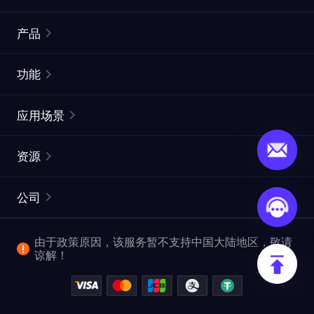
产品
住宅代理
热门
功能
无限住宅代理
免费代理列表
应用场景
静态住宅代理
代理检测工具
静态数据中心代理
品牌保护
ISP代理
资源
长效 ISP 代理
市场网页测试
CroxyProxy
文档
市场研究
网页抓取 API
免费试用
公司
ProxySite
用户指南
广告验证
SERP API
推广返利
常见问题解答
由于政策原因，该服务暂不支持中国大陆地区，敬请
爬行和索引
视频下载 API
企业服务
谅解！
位置
查看全部使用场景
反洗钱合规计划
博客
退款政策