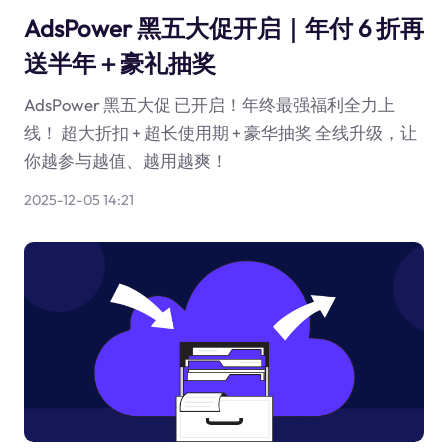
AdsPower 黑五大促开启｜年付 6 折再
送半年＋豪礼抽奖
AdsPower 黑五大促 已开启！年终最强福利全力上
线！ 超大折扣 + 超长使用期 + 豪华抽奖 全线升级，让
你越参与越值、越用越爽！
2025-12-05 14:21