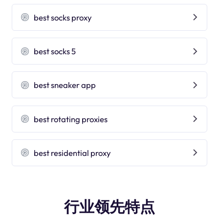
best socks proxy
best socks 5
best sneaker app
best rotating proxies
best residential proxy
行业领先特点