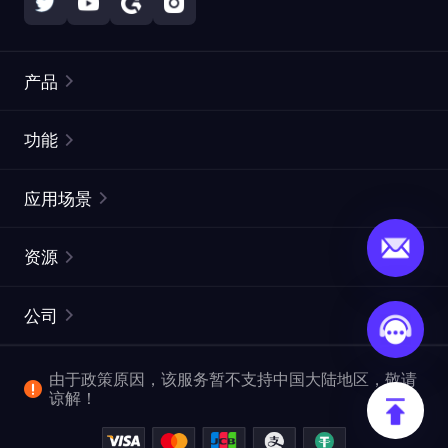
产品
住宅代理
热门
功能
无限住宅代理
免费代理列表
应用场景
静态住宅代理
代理检测工具
静态数据中心代理
品牌保护
ISP代理
资源
长效 ISP 代理
市场网页测试
CroxyProxy
文档
市场研究
网页抓取 API
免费试用
公司
ProxySite
用户指南
广告验证
SERP API
推广返利
常见问题解答
由于政策原因，该服务暂不支持中国大陆地区，敬请
爬行和索引
视频下载 API
企业服务
谅解！
位置
查看全部使用场景
反洗钱合规计划
博客