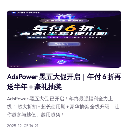
AdsPower 黑五大促开启｜年付 6 折再
送半年＋豪礼抽奖
AdsPower 黑五大促 已开启！年终最强福利全力上
线！ 超大折扣 + 超长使用期 + 豪华抽奖 全线升级，让
你越参与越值、越用越爽！
2025-12-05 14:21