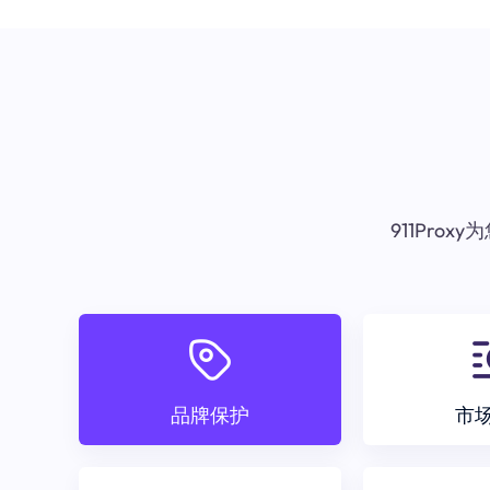
911Pr
品牌保护
市