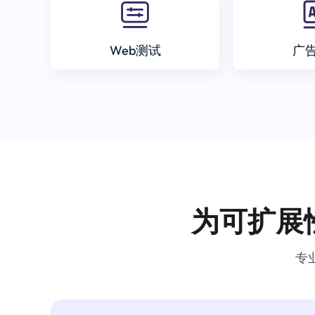
Web测试
广
为可扩展
专