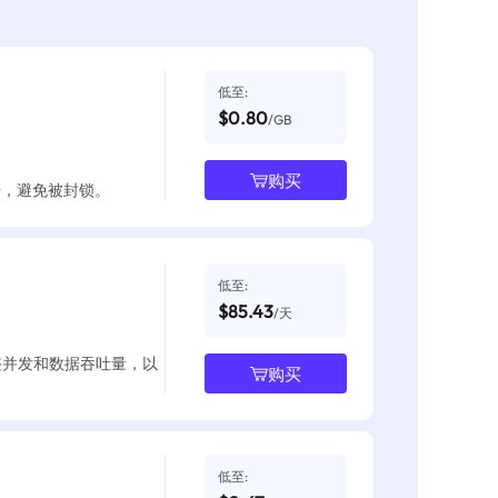
低至:
$0.80
/GB
购买
数据，避免被封锁。
低至:
$85.43
/天
整并发和数据吞吐量，以
购买
低至: