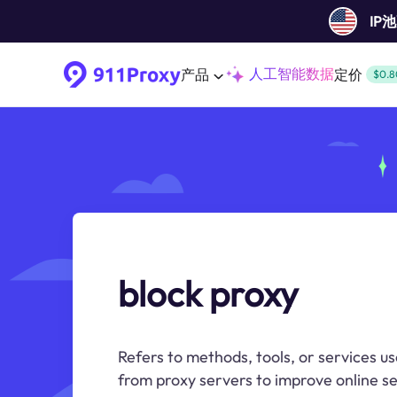
IP
人工智能数据
产品
定价
$0.8
block proxy
Refers to methods, tools, or services us
from proxy servers to improve online se