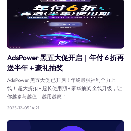
AdsPower 黑五大促开启｜年付 6 折再
送半年＋豪礼抽奖
AdsPower 黑五大促 已开启！年终最强福利全力上
线！ 超大折扣 + 超长使用期 + 豪华抽奖 全线升级，让
你越参与越值、越用越爽！
2025-12-05 14:21