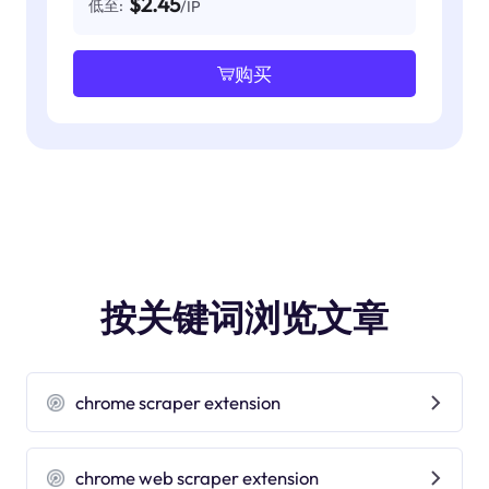
$2.45
低至:
/IP
购买
按关键词浏览文章
chrome scraper extension
chrome web scraper extension