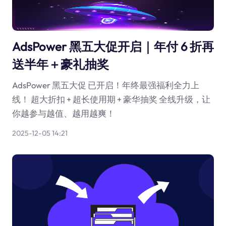
AdsPower 黑五大促开启｜年付 6 折再
送半年＋豪礼抽奖
AdsPower 黑五大促 已开启！年终最强福利全力上
线！ 超大折扣 + 超长使用期 + 豪华抽奖 全线升级，让
你越参与越值、越用越爽！
2025-12-05 14:21