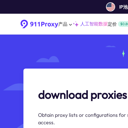
IP
人工智能数据
产品
定价
$0.8
download proxies
Obtain proxy lists or configurations fo
access.