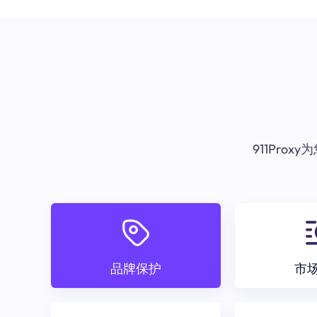
911Pr
品牌保护
市