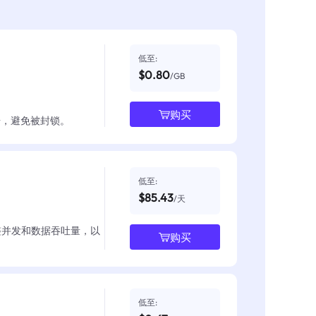
低至:
$0.80
/GB
购买
数据，避免被封锁。
低至:
$85.43
/天
整并发和数据吞吐量，以
购买
低至: