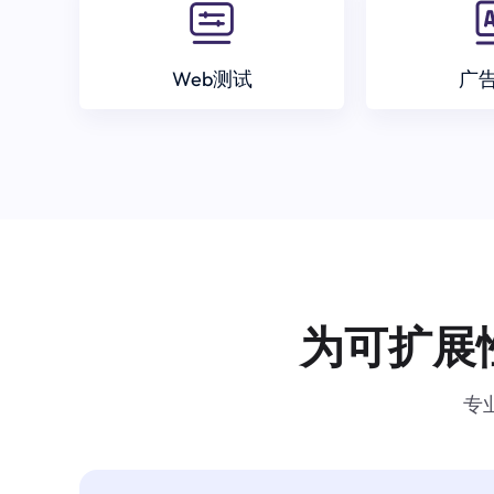
Web测试
广
为可扩展
专