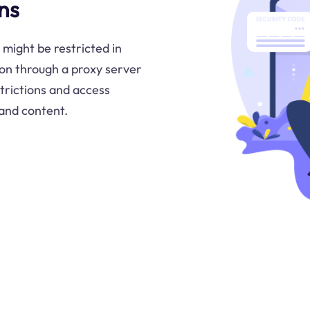
ns
 might be restricted in
ion through a proxy server
strictions and access
 and content.