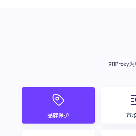
911Pr
品牌保护
市