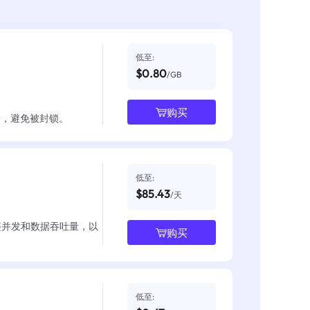
低至:
$0.80
/GB
购买
数据，避免被封锁。
低至:
$85.43
/天
整并发和数据吞吐量，以
购买
低至: