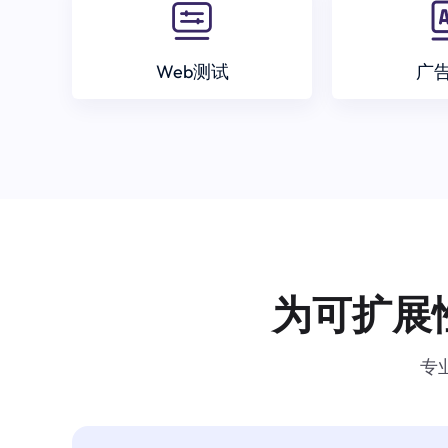
Web测试
广
为可扩展
专