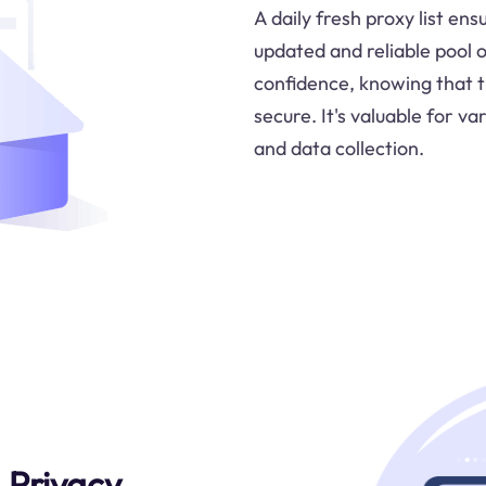
A daily fresh proxy list en
updated and reliable pool 
confidence, knowing that t
secure. It's valuable for va
and data collection.
 Privacy