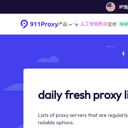
IP
人工智能数据
产品
定价
$0.8
daily fresh proxy l
Lists of proxy servers that are regularl
reliable options.