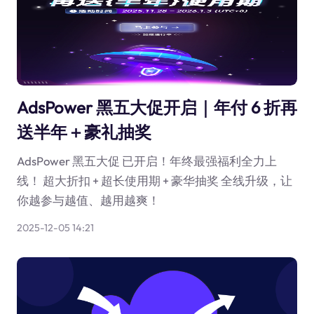
AdsPower 黑五大促开启｜年付 6 折再
送半年＋豪礼抽奖
AdsPower 黑五大促 已开启！年终最强福利全力上
线！ 超大折扣 + 超长使用期 + 豪华抽奖 全线升级，让
你越参与越值、越用越爽！
2025-12-05 14:21