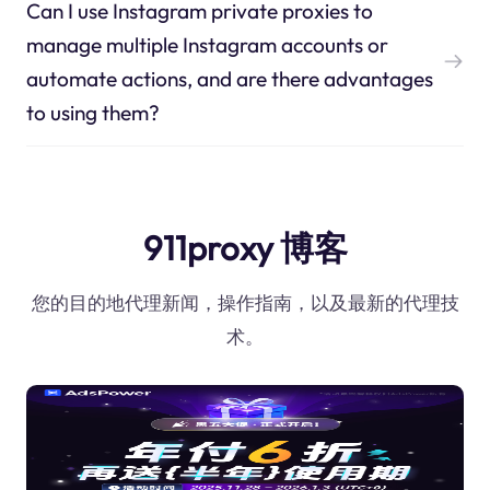
Can I use Instagram private proxies to
manage multiple Instagram accounts or
automate actions, and are there advantages
to using them?
911proxy 博客
您的目的地代理新闻，操作指南，以及最新的代理技
术。