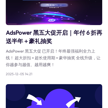
AdsPower 黑五大促开启｜年付 6 折再
送半年＋豪礼抽奖
AdsPower 黑五大促 已开启！年终最强福利全力上
线！ 超大折扣 + 超长使用期 + 豪华抽奖 全线升级，让
你越参与越值、越用越爽！
2025-12-05 14:21