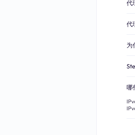
代
代
为
S
哪
IP
I