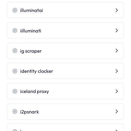
illuminatai
iilluminati
ig scraper
identity clocker
iceland proxy
i2psnark