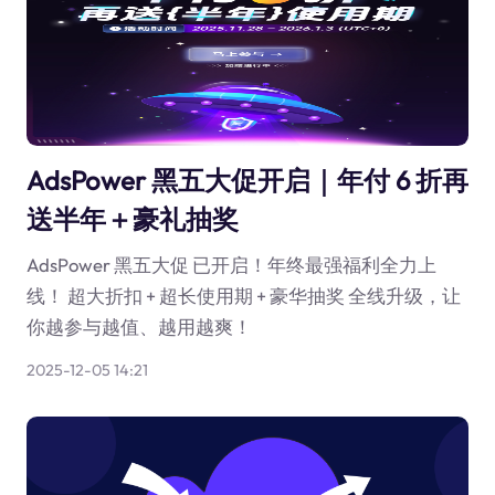
AdsPower 黑五大促开启｜年付 6 折再
送半年＋豪礼抽奖
AdsPower 黑五大促 已开启！年终最强福利全力上
线！ 超大折扣 + 超长使用期 + 豪华抽奖 全线升级，让
你越参与越值、越用越爽！
2025-12-05 14:21