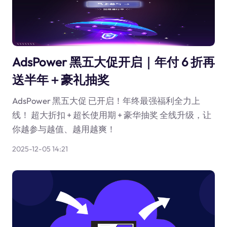
AdsPower 黑五大促开启｜年付 6 折再
送半年＋豪礼抽奖
AdsPower 黑五大促 已开启！年终最强福利全力上
线！ 超大折扣 + 超长使用期 + 豪华抽奖 全线升级，让
你越参与越值、越用越爽！
2025-12-05 14:21