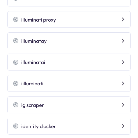
illuminati proxy
illuminatay
illuminatai
iilluminati
ig scraper
identity clocker