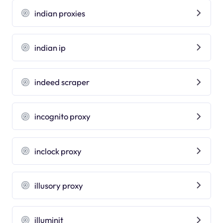
indian proxies
indian ip
indeed scraper
incognito proxy
inclock proxy
illusory proxy
illuminit