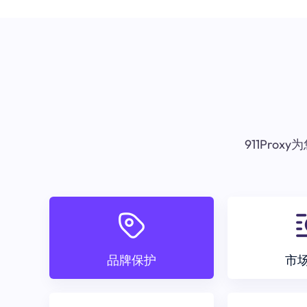
911Pr
品牌保护
市