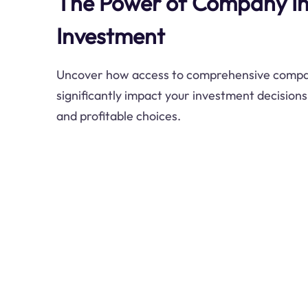
The Power of Company In
Investment
Uncover how access to comprehensive compa
significantly impact your investment decision
and profitable choices.