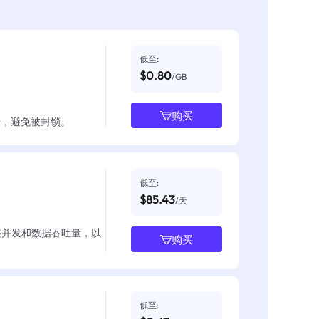
低至:
$0.80
/GB
购买
数据，避免被封锁。
低至:
$85.43
/天
整并发和数据吞吐量，以
购买
低至: