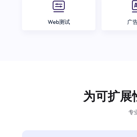
Web测试
广
为可扩展
专