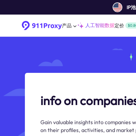
IP
人工智能数据
产品
定价
$0.8
info on companie
Gain valuable insights into companies 
on their profiles, activities, and marke