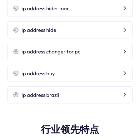
ip address hider mac
ip address hide
ip address changer for pc
ip address buy
ip address brazil
行业领先特点