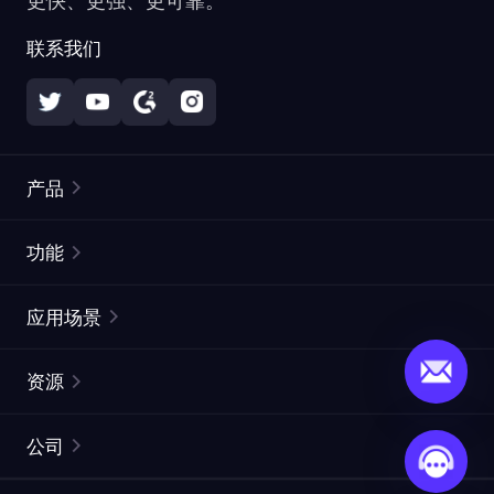
更快、更强、更可靠。
联系我们
产品
住宅代理
热门
功能
无限住宅代理
免费代理列表
应用场景
静态住宅代理
代理检测工具
静态数据中心代理
品牌保护
ISP代理
资源
长效 ISP 代理
市场网页测试
CroxyProxy
文档
市场研究
网页抓取 API
免费试用
公司
ProxySite
用户指南
广告验证
SERP API
推广返利