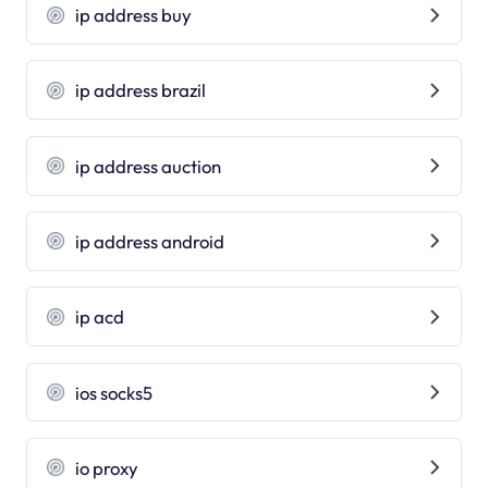
ip address buy
ip address brazil
ip address auction
ip address android
ip acd
ios socks5
io proxy