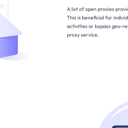
A list of open proxies prov
This is beneficial for indi
activities or bypass geo-r
proxy service.