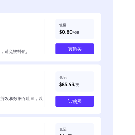
低至:
$0.80
/GB
购买
数据，避免被封锁。
低至:
$85.43
/天
整并发和数据吞吐量，以
购买
低至: