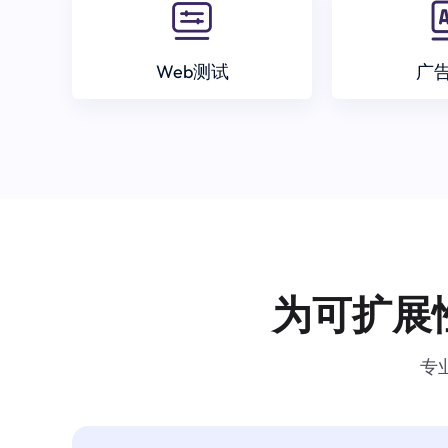
Web测试
广
为可扩展
专