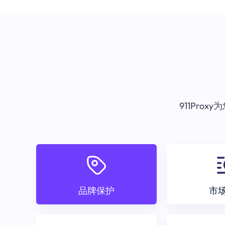
911Pr
品牌保护
市