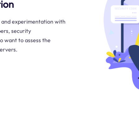
ion
ng and experimentation with
pers, security
o want to assess the
ervers.