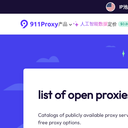
IP
人工智能数据
产品
定价
$0.8
list of open proxie
Catalogs of publicly available proxy ser
free proxy options.