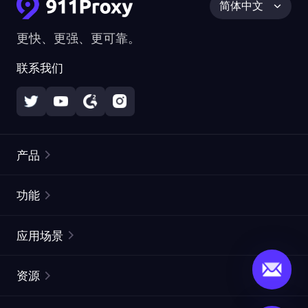
简体中文
更快、更强、更可靠。
联系我们
产品
住宅代理
热门
功能
无限住宅代理
免费代理列表
应用场景
静态住宅代理
代理检测工具
静态数据中心代理
品牌保护
ISP代理
资源
长效 ISP 代理
市场网页测试
CroxyProxy
文档