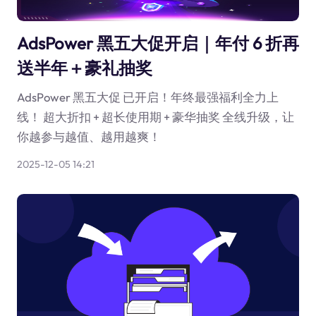
AdsPower 黑五大促开启｜年付 6 折再
送半年＋豪礼抽奖
AdsPower 黑五大促 已开启！年终最强福利全力上
线！ 超大折扣 + 超长使用期 + 豪华抽奖 全线升级，让
你越参与越值、越用越爽！
2025-12-05 14:21