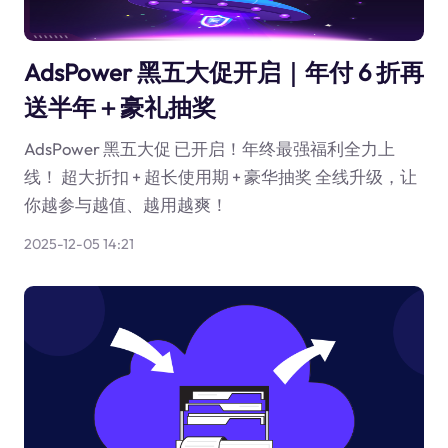
AdsPower 黑五大促开启｜年付 6 折再
送半年＋豪礼抽奖
AdsPower 黑五大促 已开启！年终最强福利全力上
线！ 超大折扣 + 超长使用期 + 豪华抽奖 全线升级，让
你越参与越值、越用越爽！
2025-12-05 14:21