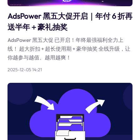
AdsPower 黑五大促开启｜年付 6 折再
送半年＋豪礼抽奖
AdsPower 黑五大促 已开启！年终最强福利全力上
线！ 超大折扣 + 超长使用期 + 豪华抽奖 全线升级，让
你越参与越值、越用越爽！
2025-12-05 14:21