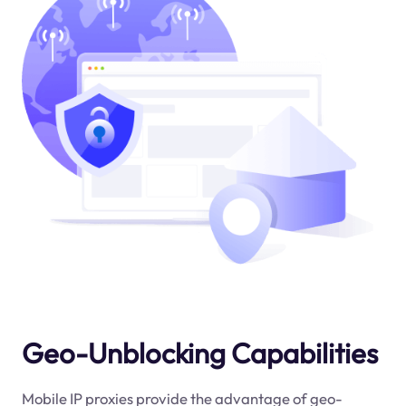
Geo-Unblocking Capabilities
Mobile IP proxies provide the advantage of geo-