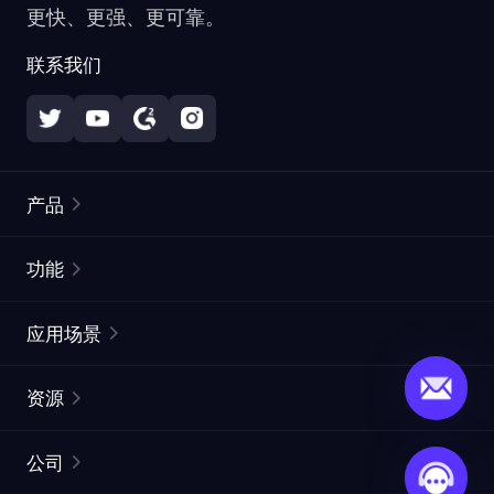
更快、更强、更可靠。
联系我们
产品
住宅代理
热门
功能
无限住宅代理
免费代理列表
应用场景
静态住宅代理
代理检测工具
静态数据中心代理
品牌保护
ISP代理
资源
长效 ISP 代理
市场网页测试
CroxyProxy
文档
市场研究
网页抓取 API
免费试用
公司
ProxySite
用户指南