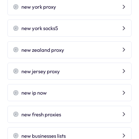
new york proxy
new york socks5
new zealand proxy
new jersey proxy
new ip now
new fresh proxies
new businesses lists