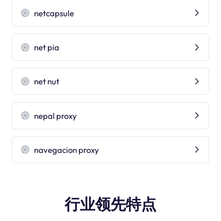
netcapsule
net pia
net nut
nepal proxy
navegacion proxy
行业领先特点