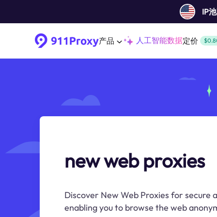
IP
人工智能数据
产品
定价
$0.8
new web proxies
Discover New Web Proxies for secure an
enabling you to browse the web anonym