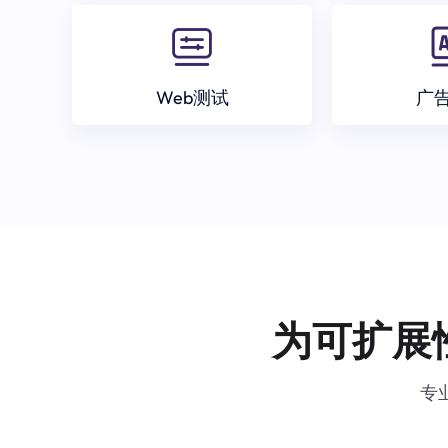
Web测试
广
为可扩展
专