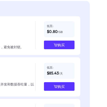
低至:
$0.80
/GB
购买
数据，避免被封锁。
低至:
$85.43
/天
整并发和数据吞吐量，以
购买