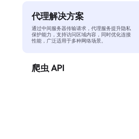
代理解决方案
通过中间服务器传输请求，代理服务提升隐私
保护能力，支持访问区域内容，同时优化连接
性能，广泛适用于多种网络场景。
爬虫 API
自动化执行大规模网页数据提取，稳定输出干
净、结构化的数据，有效减少访问中断和阻止
风险。