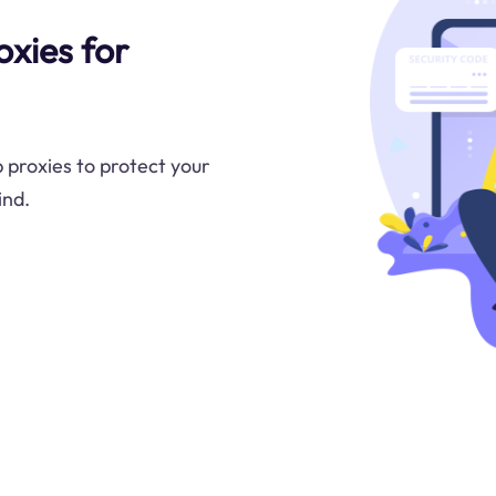
xies for
proxies to protect your
ind.