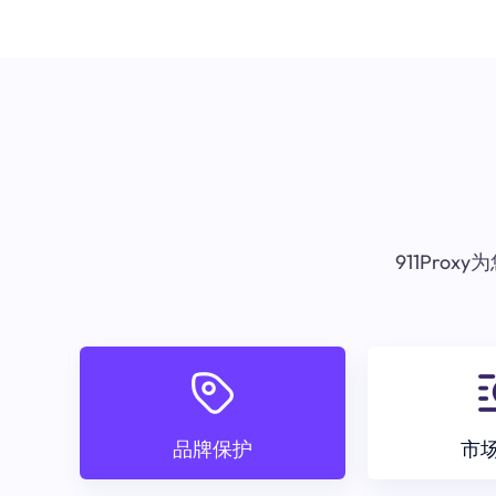
911Pr
品牌保护
市