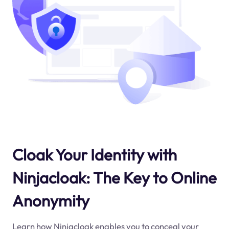
Cloak Your Identity with
Ninjacloak: The Key to Online
Anonymity
Learn how Ninjacloak enables you to conceal your