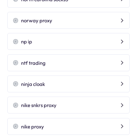
norway proxy
np ip
ntf trading
ninja cloak
nike snkrs proxy
nike proxy