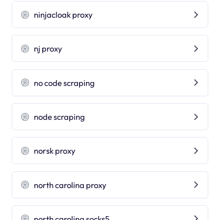
ninjacloak proxy
nj proxy
no code scraping
node scraping
norsk proxy
north carolina proxy
north carolina socks5