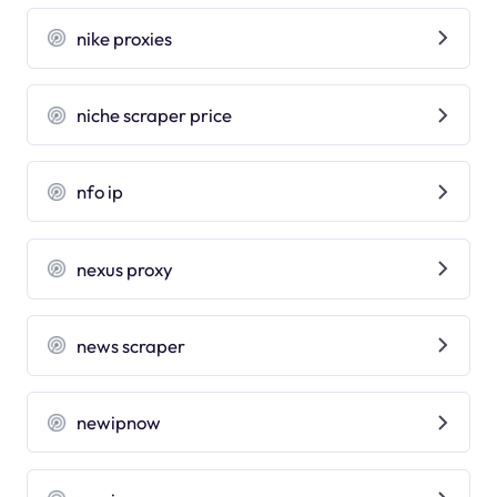
nike proxies
niche scraper price
nfo ip
nexus proxy
news scraper
newipnow