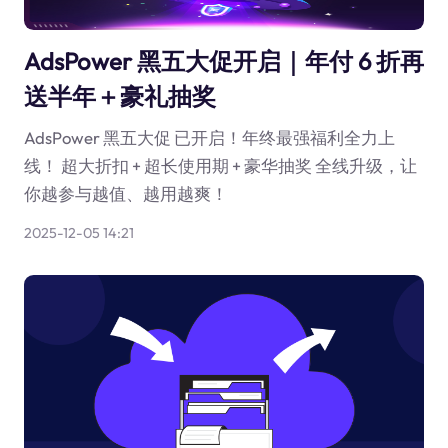
AdsPower 黑五大促开启｜年付 6 折再
送半年＋豪礼抽奖
AdsPower 黑五大促 已开启！年终最强福利全力上
线！ 超大折扣 + 超长使用期 + 豪华抽奖 全线升级，让
你越参与越值、越用越爽！
2025-12-05 14:21