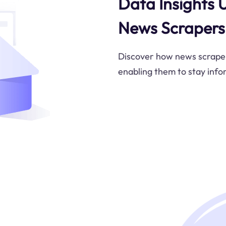
Data Insights 
News Scrapers
Discover how news scraper
enabling them to stay inf