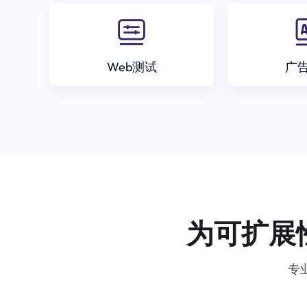
Web测试
广
为可扩展
专