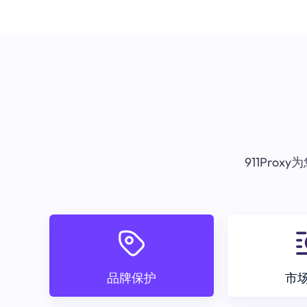
911Pr
品牌保护
市