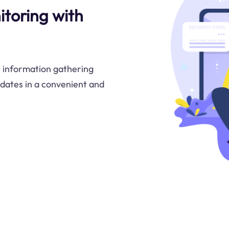
toring with
 information gathering
pdates in a convenient and