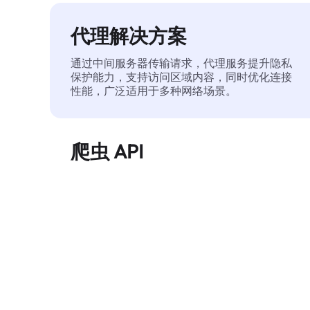
代理解决方案
通过中间服务器传输请求，代理服务提升隐私
保护能力，支持访问区域内容，同时优化连接
性能，广泛适用于多种网络场景。
爬虫 API
自动化执行大规模网页数据提取，稳定输出干
净、结构化的数据，有效减少访问中断和阻止
风险。