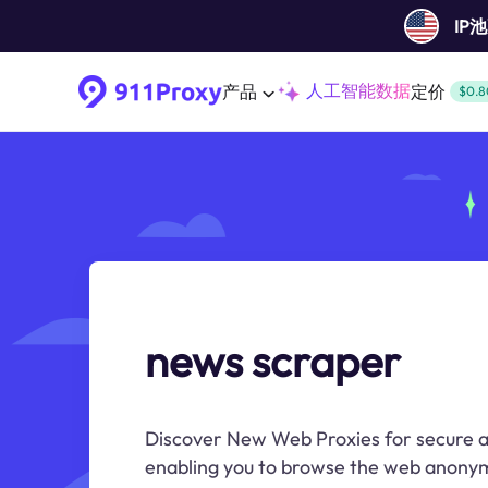
IP
人工智能数据
产品
定价
$0.8
news scraper
Discover New Web Proxies for secure an
enabling you to browse the web anonym