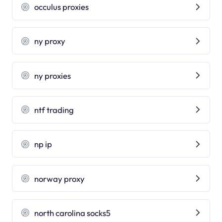
occulus proxies
ny proxy
ny proxies
ntf trading
np ip
norway proxy
north carolina socks5