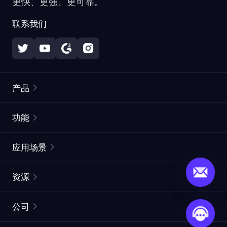
更快、更强、更可靠。
联系我们
产品
住宅代理
热门
功能
无限住宅代理
免费代理列表
应用场景
静态住宅代理
代理检测工具
静态数据中心代理
品牌保护
ISP代理
资源
长效 ISP 代理
市场网页测试
CroxyProxy
文档
市场研究
网页抓取 API
免费试用
公司
ProxySite
用户指南
广告验证
SERP API
推广返利