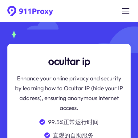
ocultar ip
Enhance your online privacy and security
by learning how to Ocultar IP (hide your IP
address), ensuring anonymous internet
access.
99.5%正常运行时间
直观的自助服务