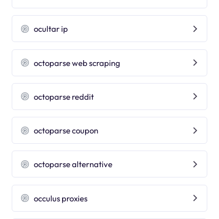
ocultar ip
octoparse web scraping
octoparse reddit
octoparse coupon
octoparse alternative
occulus proxies