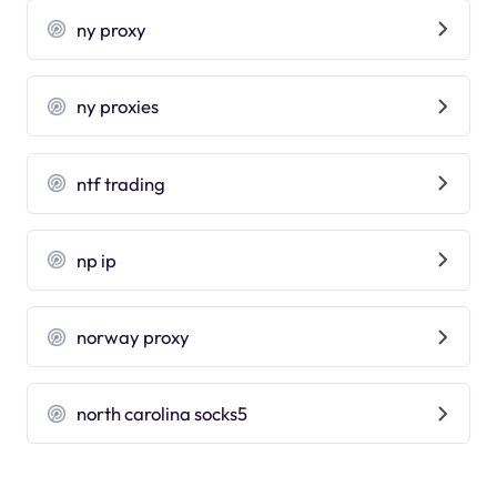
ny proxy
ny proxies
ntf trading
np ip
norway proxy
north carolina socks5