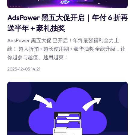
AdsPower 黑五大促开启｜年付 6 折再
送半年＋豪礼抽奖
AdsPower 黑五大促 已开启！年终最强福利全力上
线！ 超大折扣 + 超长使用期 + 豪华抽奖 全线升级，让
你越参与越值、越用越爽！
2025-12-05 14:21