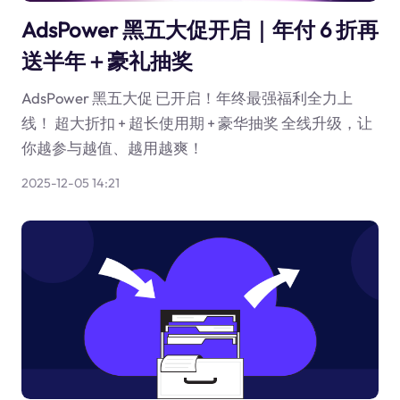
AdsPower 黑五大促开启｜年付 6 折再
送半年＋豪礼抽奖
AdsPower 黑五大促 已开启！年终最强福利全力上
线！ 超大折扣 + 超长使用期 + 豪华抽奖 全线升级，让
你越参与越值、越用越爽！
2025-12-05 14:21