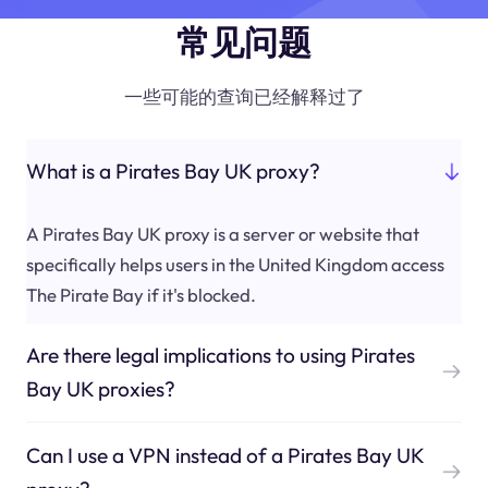
常见问题
一些可能的查询已经解释过了
What is a Pirates Bay UK proxy?
A Pirates Bay UK proxy is a server or website that
specifically helps users in the United Kingdom access
The Pirate Bay if it's blocked.
Are there legal implications to using Pirates
Bay UK proxies?
Can I use a VPN instead of a Pirates Bay UK