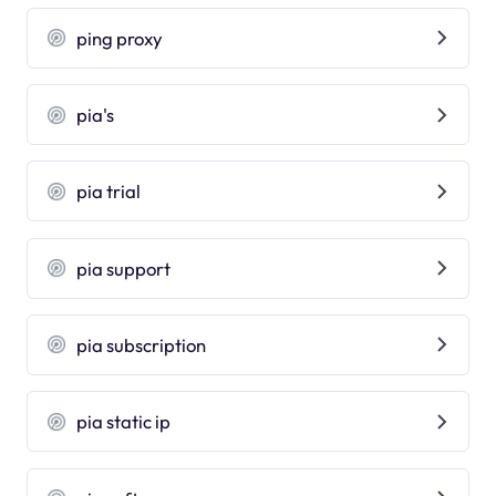
ping proxy
pia's
pia trial
pia support
pia subscription
pia static ip