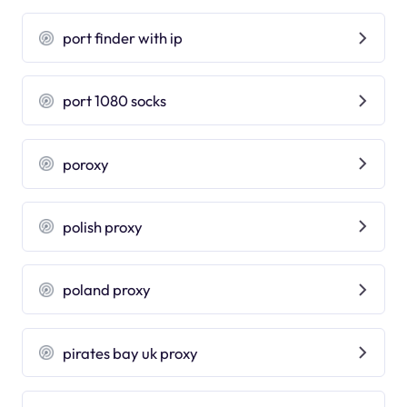
port finder with ip
port 1080 socks
poroxy
polish proxy
poland proxy
pirates bay uk proxy