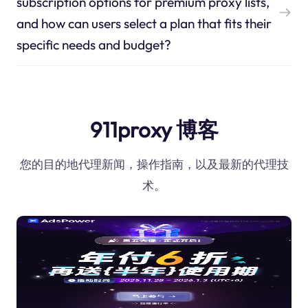
subscription options for premium proxy lists,
and how can users select a plan that fits their
specific needs and budget?
911proxy 博客
您的目的地代理新闻，操作指南，以及最新的代理技
术。