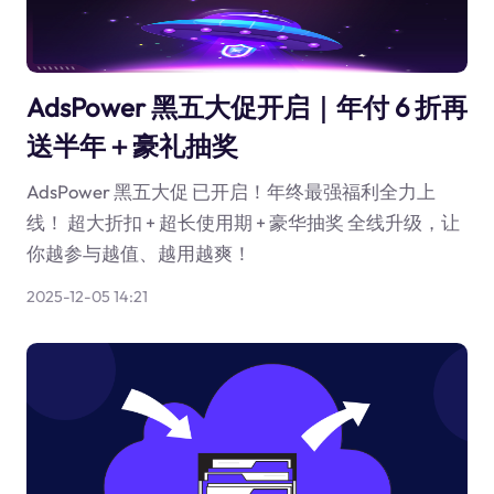
AdsPower 黑五大促开启｜年付 6 折再
送半年＋豪礼抽奖
AdsPower 黑五大促 已开启！年终最强福利全力上
线！ 超大折扣 + 超长使用期 + 豪华抽奖 全线升级，让
你越参与越值、越用越爽！
2025-12-05 14:21