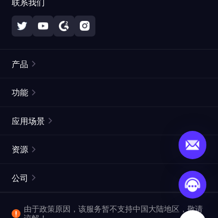
联系我们
产品
住宅代理
热门
功能
无限住宅代理
免费代理列表
应用场景
静态住宅代理
代理检测工具
静态数据中心代理
品牌保护
ISP代理
资源
长效 ISP 代理
市场网页测试
CroxyProxy
文档
市场研究
网页抓取 API
免费试用
公司
ProxySite
用户指南
广告验证
SERP API
推广返利
常见问题解答
由于政策原因，该服务暂不支持中国大陆地区，敬请
爬行和索引
视频下载 API
企业服务