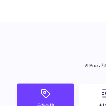
911Pr
品牌保护
市