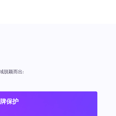
域脱颖而出:
牌保护