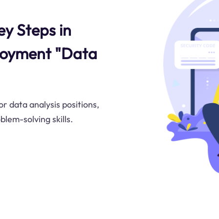
y Steps in
loyment "Data
or data analysis positions,
blem-solving skills.