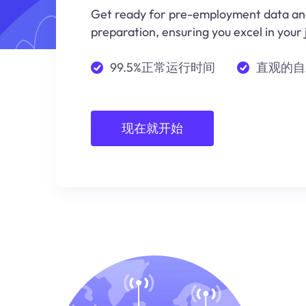
Get ready for pre-employment data an
preparation, ensuring you excel in your 
99.5%正常运行时间
直观的自
现在就开始