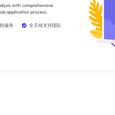
alysis with comprehensive
job application process.
助服务
全天候支持团队