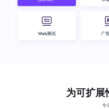
Web测试
广
为可扩展
专