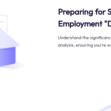
Preparing for 
Employment "D
Understand the significan
analysis, ensuring you're w