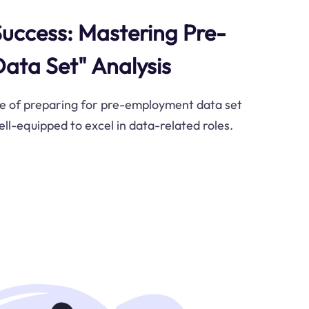
Success: Mastering Pre-
ata Set" Analysis
ce of preparing for pre-employment data set
ell-equipped to excel in data-related roles.