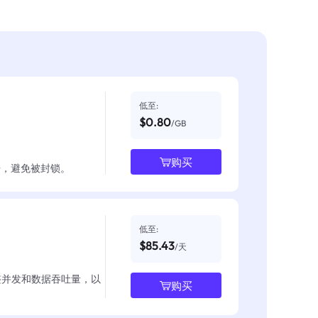
低至:
$0.80
/GB
购买
数据，避免被封锁。
低至:
$85.43
/天
整并发和数据吞吐量，以
购买