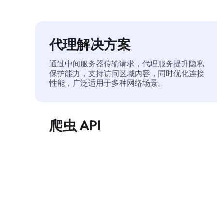
代理解决方案
通过中间服务器传输请求，代理服务提升隐私
保护能力，支持访问区域内容，同时优化连接
性能，广泛适用于多种网络场景。
爬虫 API
自动化执行大规模网页数据提取，稳定输出干
净、结构化的数据，有效减少访问中断和阻止
风险。