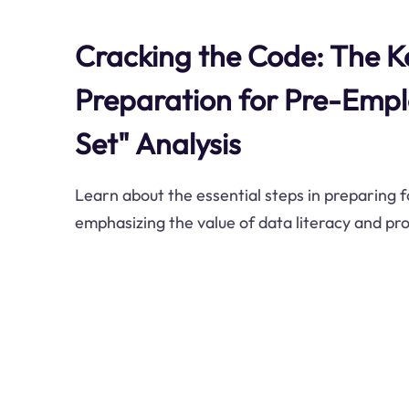
Cracking the Code: The Ke
Preparation for Pre-Emp
Set" Analysis
Learn about the essential steps in preparing f
emphasizing the value of data literacy and pro