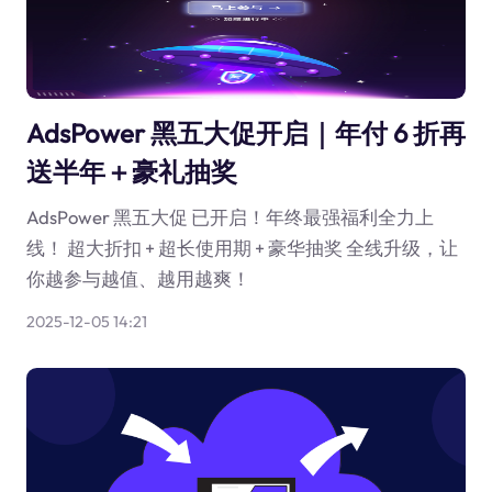
AdsPower 黑五大促开启｜年付 6 折再
送半年＋豪礼抽奖
AdsPower 黑五大促 已开启！年终最强福利全力上
线！ 超大折扣 + 超长使用期 + 豪华抽奖 全线升级，让
你越参与越值、越用越爽！
2025-12-05 14:21