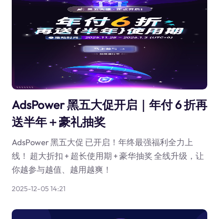
AdsPower 黑五大促开启｜年付 6 折再
送半年＋豪礼抽奖
AdsPower 黑五大促 已开启！年终最强福利全力上
线！ 超大折扣 + 超长使用期 + 豪华抽奖 全线升级，让
你越参与越值、越用越爽！
2025-12-05 14:21