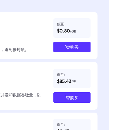
低至:
$0.80
/GB
购买
数据，避免被封锁。
低至:
$85.43
/天
整并发和数据吞吐量，以
购买
低至: