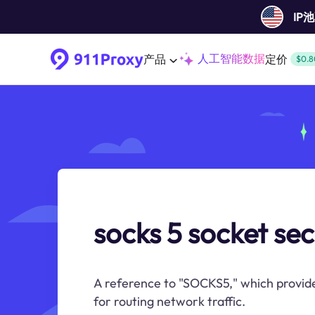
IP
人工智能数据
产品
定价
$0.8
socks 5 socket se
A reference to "SOCKS5," which provide
for routing network traffic.