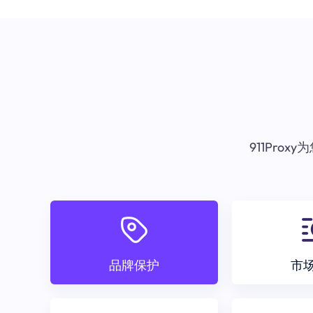
911Pr
品牌保护
市