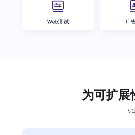
Web测试
广
为可扩展
专