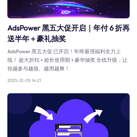
AdsPower 黑五大促开启｜年付 6 折再
送半年＋豪礼抽奖
AdsPower 黑五大促 已开启！年终最强福利全力上
线！ 超大折扣 + 超长使用期 + 豪华抽奖 全线升级，让
你越参与越值、越用越爽！
2025-12-05 14:21