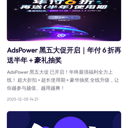
AdsPower 黑五大促开启｜年付 6 折再
送半年＋豪礼抽奖
AdsPower 黑五大促 已开启！年终最强福利全力上
线！ 超大折扣 + 超长使用期 + 豪华抽奖 全线升级，让
你越参与越值、越用越爽！
2025-12-05 14:21