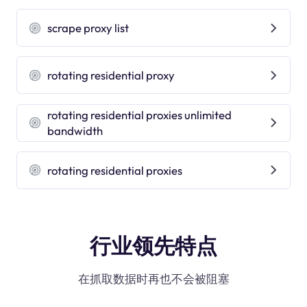
scrape proxy list
rotating residential proxy
rotating residential proxies unlimited
bandwidth
rotating residential proxies
行业领先特点
在抓取数据时再也不会被阻塞