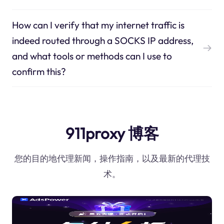
How can I verify that my internet traffic is
indeed routed through a SOCKS IP address,
and what tools or methods can I use to
confirm this?
911proxy 博客
您的目的地代理新闻，操作指南，以及最新的代理技
术。