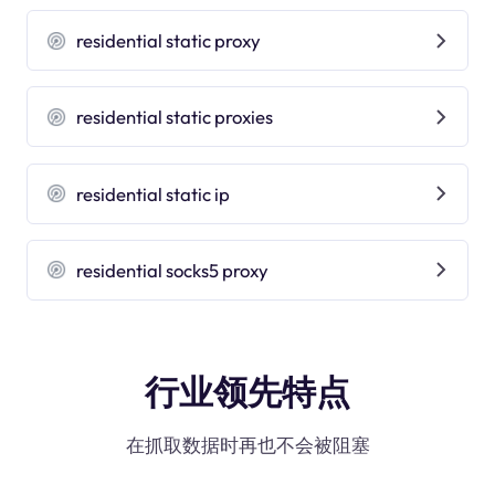
residential static proxy
residential static proxies
residential static ip
residential socks5 proxy
行业领先特点
在抓取数据时再也不会被阻塞