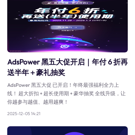
AdsPower 黑五大促开启｜年付 6 折再
送半年＋豪礼抽奖
AdsPower 黑五大促 已开启！年终最强福利全力上
线！ 超大折扣 + 超长使用期 + 豪华抽奖 全线升级，让
你越参与越值、越用越爽！
2025-12-05 14:21