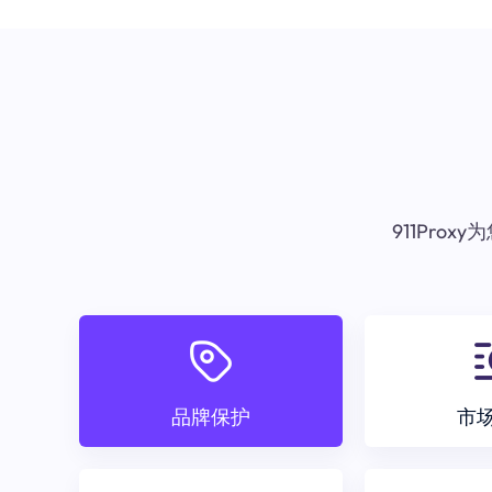
911Pr
品牌保护
市