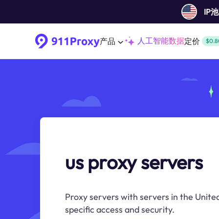
IP
人工智能数据
产品
定价
$0.8
us proxy servers
Proxy servers with servers in the Unite
specific access and security.