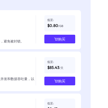
低至:
$0.80
/GB
购买
数据，避免被封锁。
低至:
$85.43
/天
整并发和数据吞吐量，以
购买
低至: