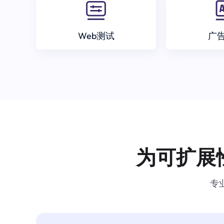
Web测试
广
为可扩展
专