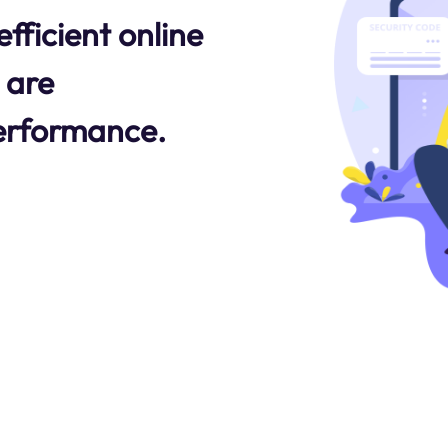
fficient online
 are
erformance.