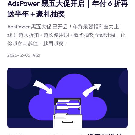
AdsPower 黑五大促开启｜年付 6 折再
送半年＋豪礼抽奖
AdsPower 黑五大促 已开启！年终最强福利全力上
线！ 超大折扣 + 超长使用期 + 豪华抽奖 全线升级，让
你越参与越值、越用越爽！
2025-12-05 14:21