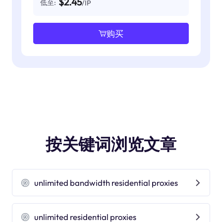
$2.45
低至:
/IP
购买
按关键词浏览文章
unlimited bandwidth residential proxies
unlimited residential proxies