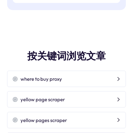
按关键词浏览文章
where to buy proxy
yellow page scraper
yellow pages scraper