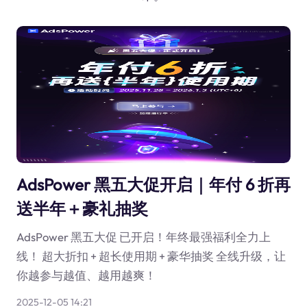
AdsPower 黑五大促开启｜年付 6 折再
送半年＋豪礼抽奖
AdsPower 黑五大促 已开启！年终最强福利全力上
线！ 超大折扣 + 超长使用期 + 豪华抽奖 全线升级，让
你越参与越值、越用越爽！
2025-12-05 14:21