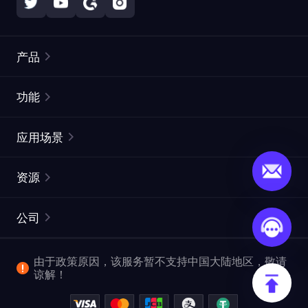
产品
住宅代理
热门
功能
无限住宅代理
免费代理列表
应用场景
静态住宅代理
代理检测工具
静态数据中心代理
品牌保护
ISP代理
资源
长效 ISP 代理
市场网页测试
CroxyProxy
文档
市场研究
网页抓取 API
免费试用
公司
ProxySite
用户指南
广告验证
SERP API
推广返利
常见问题解答
由于政策原因，该服务暂不支持中国大陆地区，敬请
爬行和索引
视频下载 API
企业服务
谅解！
位置
查看全部使用场景
反洗钱合规计划
博客