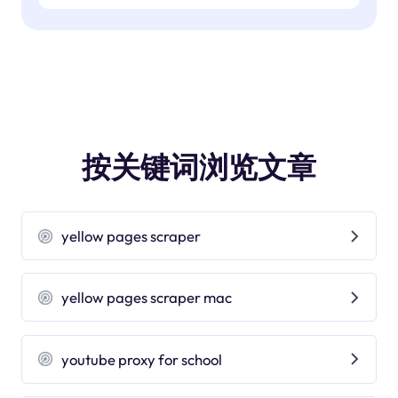
按关键词浏览文章
yellow pages scraper
yellow pages scraper mac
youtube proxy for school