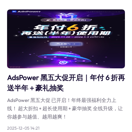
AdsPower 黑五大促开启｜年付 6 折再
送半年＋豪礼抽奖
AdsPower 黑五大促 已开启！年终最强福利全力上
线！ 超大折扣 + 超长使用期 + 豪华抽奖 全线升级，让
你越参与越值、越用越爽！
2025-12-05 14:21