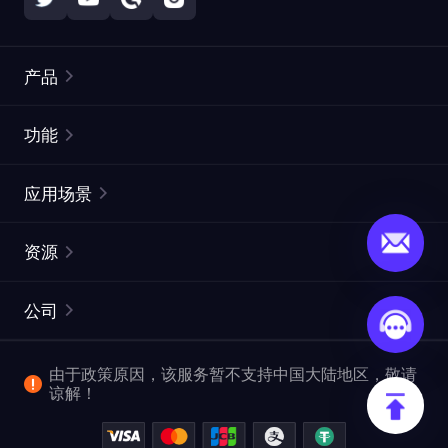
产品
住宅代理
热门
功能
无限住宅代理
免费代理列表
应用场景
静态住宅代理
代理检测工具
静态数据中心代理
品牌保护
ISP代理
资源
长效 ISP 代理
市场网页测试
CroxyProxy
文档
市场研究
网页抓取 API
免费试用
公司
ProxySite
用户指南
广告验证
SERP API
推广返利
常见问题解答
由于政策原因，该服务暂不支持中国大陆地区，敬请
爬行和索引
视频下载 API
企业服务
谅解！
位置
查看全部使用场景
反洗钱合规计划
博客